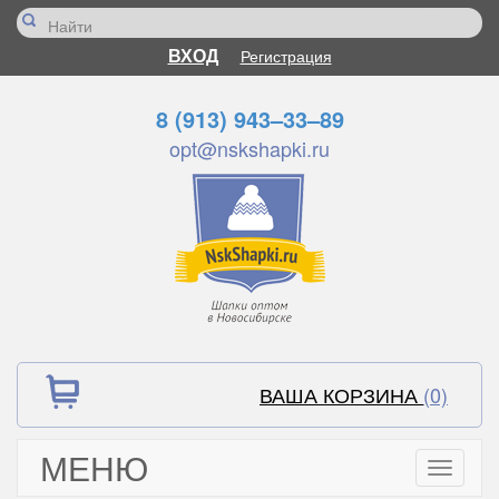
ВХОД
Регистрация
8 (913) 943–33–89
opt@nskshapki.ru
ВАША КОРЗИНА
(0)
МЕНЮ
Toggle
navigati