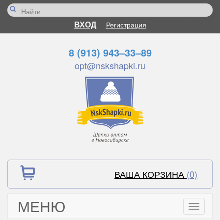
ВХОД
Регистрация
8 (913) 943–33–89
opt@nskshapki.ru
ВАША КОРЗИНА
(0)
МЕНЮ
Toggle
navigati