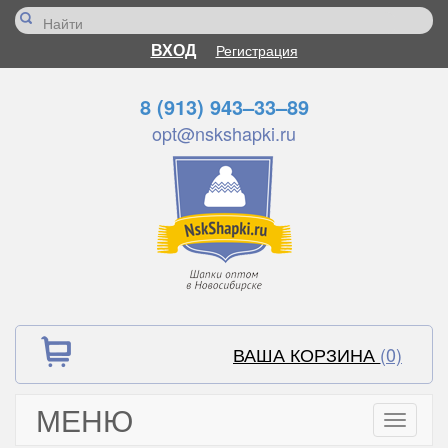
ВХОД
Регистрация
8 (913) 943–33–89
opt@nskshapki.ru
ВАША КОРЗИНА
(0)
МЕНЮ
Toggle
navigati