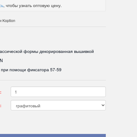
сь
, чтобы узнать оптовую цену.
 Koption
лассической формы декорированная вышивкой
ON
я при помощи фиксатора 57-59
:
: