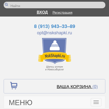
ВХОД
Регистрация
8 (913) 943–33–89
opt@nskshapki.ru
ВАША КОРЗИНА
(0)
МЕНЮ
Toggle
navigati