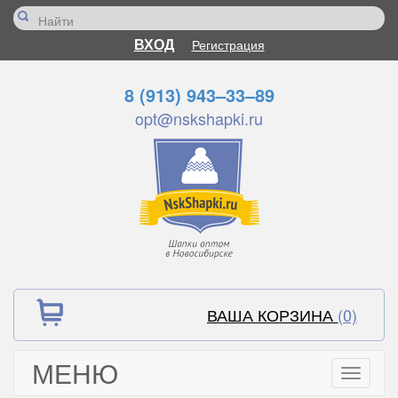
ВХОД
Регистрация
8 (913) 943–33–89
opt@nskshapki.ru
ВАША КОРЗИНА
(0)
МЕНЮ
Toggle
navigati