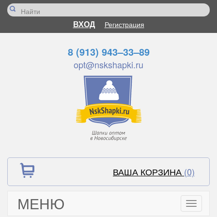
ВХОД
Регистрация
8 (913) 943–33–89
opt@nskshapki.ru
ВАША КОРЗИНА
(0)
МЕНЮ
Toggle
navigati