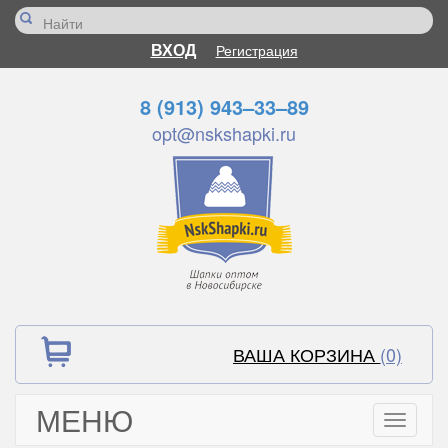
ВХОД
Регистрация
8 (913) 943–33–89
opt@nskshapki.ru
ВАША КОРЗИНА
(0)
МЕНЮ
Toggle
navigati