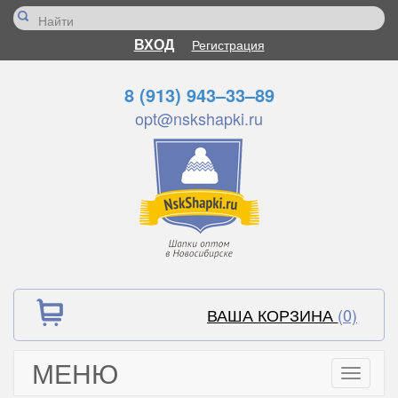
ВХОД
Регистрация
8 (913) 943–33–89
opt@nskshapki.ru
ВАША КОРЗИНА
(0)
МЕНЮ
Toggle
navigati