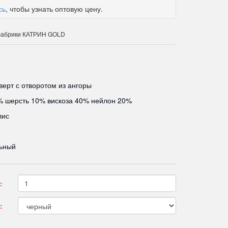
сь
, чтобы узнать оптовую цену.
 фабрики КАТРИН GOLD
верт с отворотом из ангоры
% шерсть 10% вискоза 40% нейлон 20%
лис
ьный
:
: