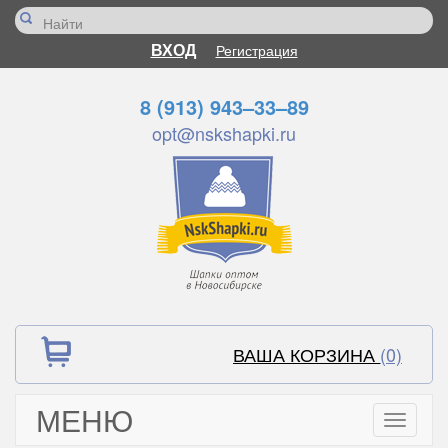
ВХОД
Регистрация
8 (913) 943–33–89
opt@nskshapki.ru
ВАША КОРЗИНА
(0)
МЕНЮ
Toggle
navigati