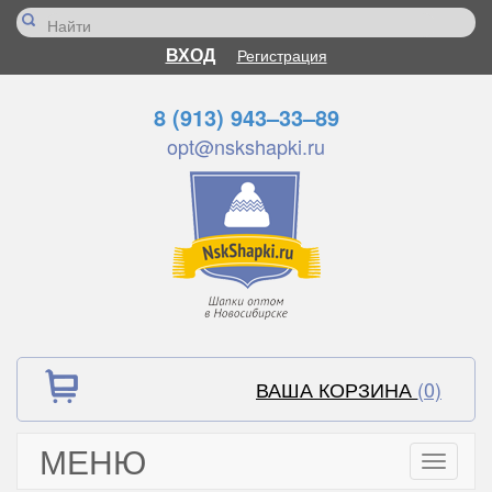
ВХОД
Регистрация
8 (913) 943–33–89
opt@nskshapki.ru
ВАША КОРЗИНА
(0)
МЕНЮ
Toggle
navigati