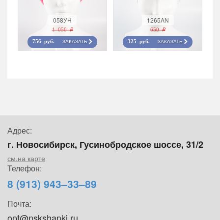
058УН
1265AN
1 050 r
650 r
ЗАКАЗАТЬ
ЗАКАЗАТЬ
756 руб.
325 руб.
Адрес:
г. Новосибирск, Гусинобродское шоссе, 31/2
см.на карте
Телефон:
8 (913) 943–33–89
Почта:
opt@nskshapki.ru