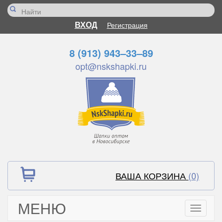
ВХОД
Регистрация
8 (913) 943–33–89
opt@nskshapki.ru
ВАША КОРЗИНА
(0)
МЕНЮ
Toggle
navigati