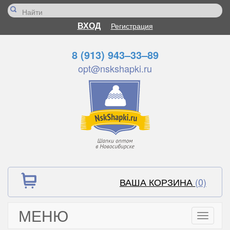
ВХОД
Регистрация
8 (913) 943–33–89
opt@nskshapki.ru
ВАША КОРЗИНА
(0)
МЕНЮ
Toggle
navigati