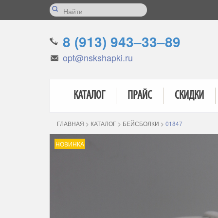
8 (913) 943–33–89
opt@nskshapki.ru
КАТАЛОГ
ПРАЙС
СКИДКИ
ГЛАВНАЯ
>
КАТАЛОГ
>
БЕЙСБОЛКИ
>
01847
НОВИНКА