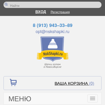
ВХОД
Регистрация
8 (913) 943–33–89
opt@nskshapki.ru
ВАША КОРЗИНА
(0)
МЕНЮ
Toggle
navigati