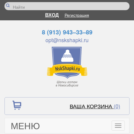
ВХОД
Регистрация
8 (913) 943–33–89
opt@nskshapki.ru
ВАША КОРЗИНА
(0)
МЕНЮ
Toggle
navigati