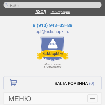
ВХОД
Регистрация
8 (913) 943–33–89
opt@nskshapki.ru
ВАША КОРЗИНА
(0)
МЕНЮ
Toggle
navigati