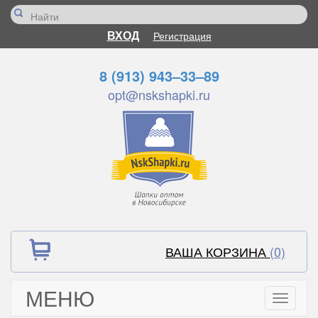
ВХОД
Регистрация
8 (913) 943–33–89
opt@nskshapki.ru
ВАША КОРЗИНА
(0)
МЕНЮ
Toggle
navigati