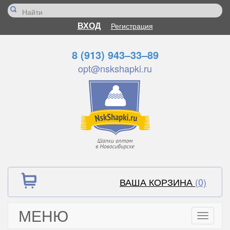
ВХОД
Регистрация
8 (913) 943–33–89
opt@nskshapki.ru
ВАША КОРЗИНА
(0)
МЕНЮ
Toggle
navigati