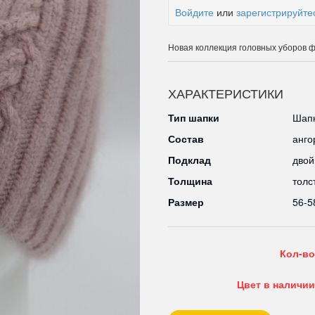
Войдите
или
зарегистрируйте
Новая коллекция головных уборов ф
ХАРАКТЕРИСТИКИ
Тип шапки
Шапк
Состав
анго
Подклад
двой
Толщина
толс
Размер
56-5
Кол-во
Цвет в наличии