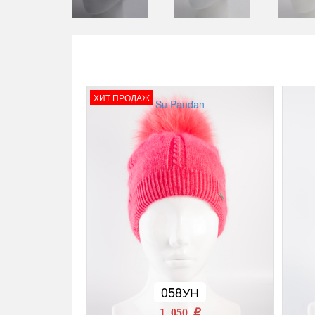
ХИТ ПРОДАЖ
Su Pandan
058УН
1 050 r