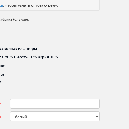
сь
, чтобы узнать оптовую цену.
абрики Fans caps
а колпак из ангоры
ра 80% шерсть 10% акрил 10%
ная
тая
8
:
: