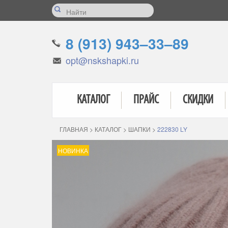
8 (913) 943–33–89
opt@nskshapki.ru
КАТАЛОГ
ПРАЙС
СКИДКИ
ГЛАВНАЯ
>
КАТАЛОГ
>
ШАПКИ
>
222830 LY
НОВИНКА