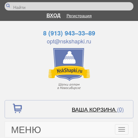
ВХОД
Регистрация
8 (913) 943–33–89
opt@nskshapki.ru
ВАША КОРЗИНА
(0)
МЕНЮ
Toggle
navigati