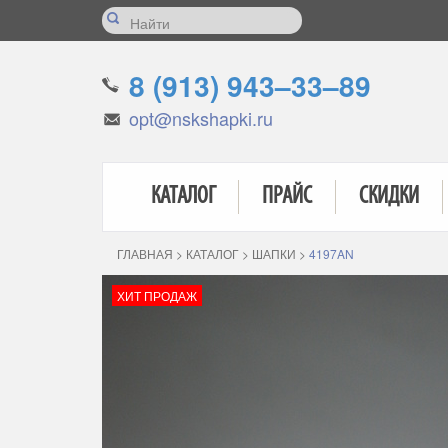
8 (913) 943–33–89
opt@nskshapki.ru
КАТАЛОГ
ПРАЙС
СКИДКИ
ГЛАВНАЯ
>
КАТАЛОГ
>
ШАПКИ
>
4197AN
ХИТ ПРОДАЖ