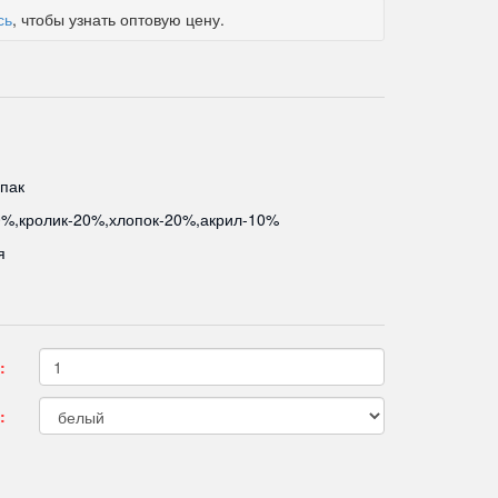
сь
, чтобы узнать оптовую цену.
пак
0%,кролик-20%,хлопок-20%,акрил-10%
я
:
: