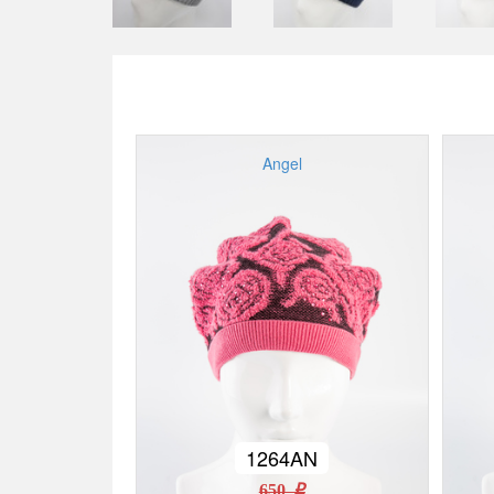
Angel
1264AN
650 r