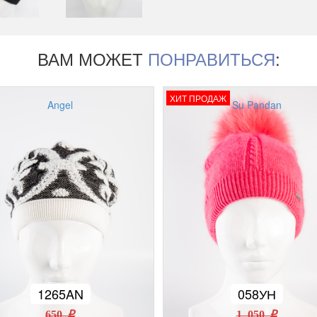
ВАМ МОЖЕТ
ПОНРАВИТЬСЯ
:
ХИТ ПРОДАЖ
Angel
Su Pandan
1265AN
058УН
650 r
1 050 r