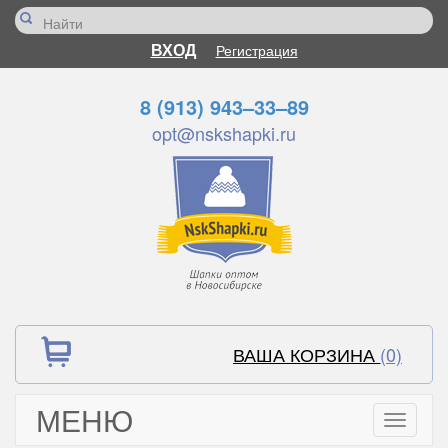
ВХОД
Регистрация
8 (913) 943–33–89
opt@nskshapki.ru
ВАША КОРЗИНА
(0)
МЕНЮ
Toggle
navigati