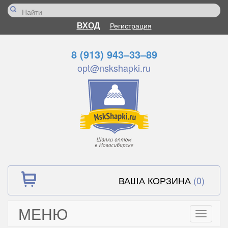
ВХОД
Регистрация
8 (913) 943–33–89
opt@nskshapki.ru
ВАША КОРЗИНА
(0)
МЕНЮ
Toggle
navigati