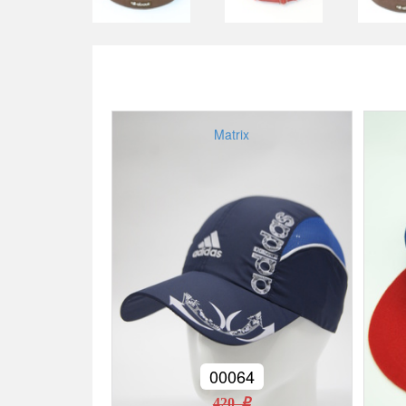
Matrix
00064
420 r