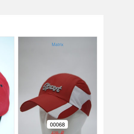
Matrix
00068
420 r