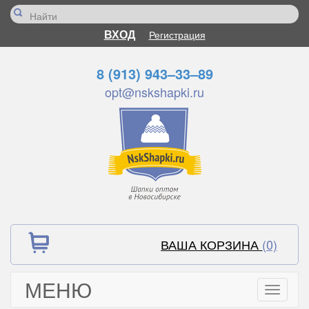
ВХОД
Регистрация
8 (913) 943–33–89
opt@nskshapki.ru
ВАША КОРЗИНА
(0)
МЕНЮ
Toggle
navigati