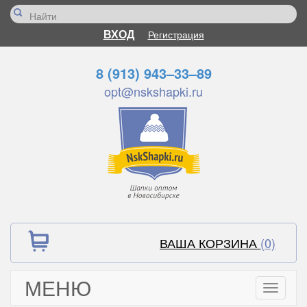
ВХОД
Регистрация
8 (913) 943–33–89
opt@nskshapki.ru
ВАША КОРЗИНА
(0)
МЕНЮ
Toggle
navigati