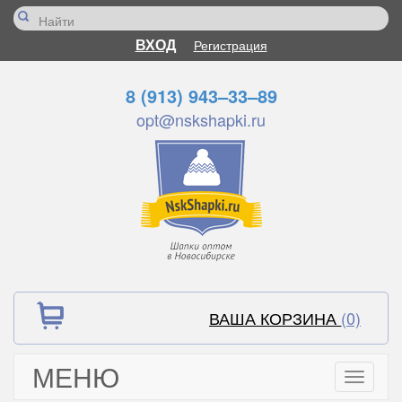
ВХОД
Регистрация
8 (913) 943–33–89
opt@nskshapki.ru
ВАША КОРЗИНА
(0)
МЕНЮ
Toggle
navigati