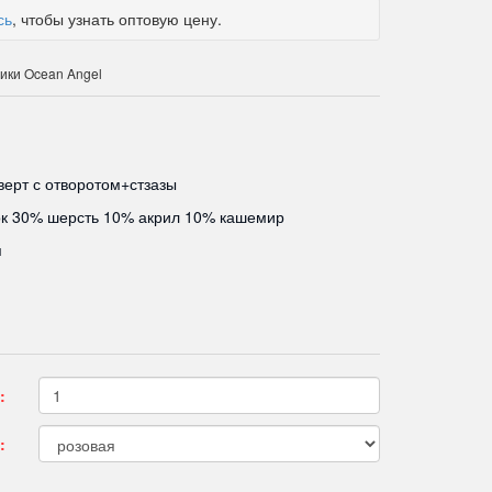
сь
, чтобы узнать оптовую цену.
ики Ocean Angel
верт с отворотом+стзазы
к 30% шерсть 10% акрил 10% кашемир
я
:
: