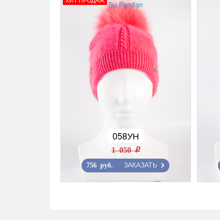
Su Pandan
058УН
1 050 r
ЗАКАЗАТЬ
756 руб.