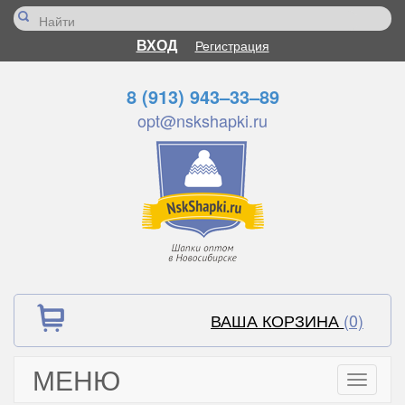
ВХОД
Регистрация
8 (913) 943–33–89
opt@nskshapki.ru
ВАША КОРЗИНА
(0)
МЕНЮ
Toggle
navigati