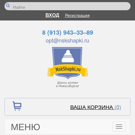
ВХОД
Регистрация
8 (913) 943–33–89
opt@nskshapki.ru
ВАША КОРЗИНА
(0)
МЕНЮ
Toggle
navigati