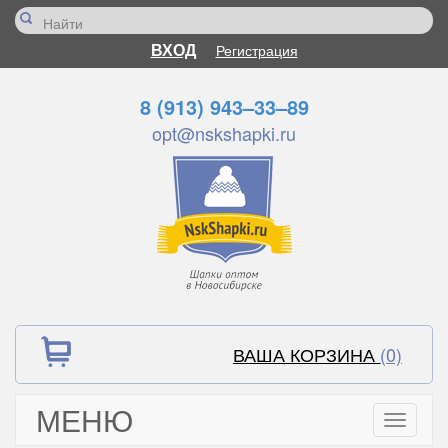
ВХОД
Регистрация
8 (913) 943–33–89
opt@nskshapki.ru
ВАША КОРЗИНА
(0)
МЕНЮ
Toggle
navigati