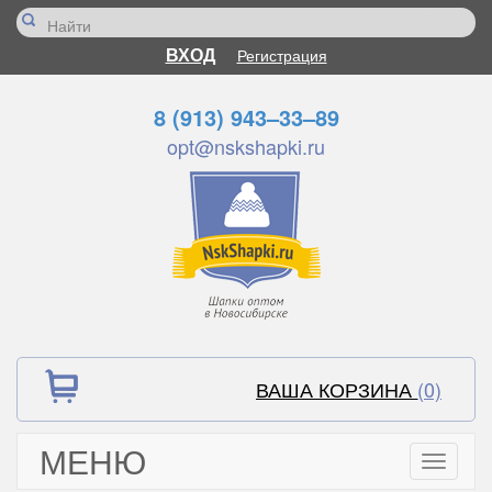
ВХОД
Регистрация
8 (913) 943–33–89
opt@nskshapki.ru
ВАША КОРЗИНА
(0)
МЕНЮ
Toggle
navigati