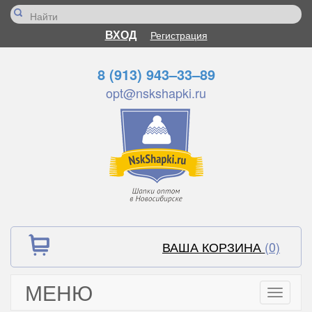
ВХОД
Регистрация
8 (913) 943–33–89
opt@nskshapki.ru
ВАША КОРЗИНА
(0)
МЕНЮ
Toggle
navigati