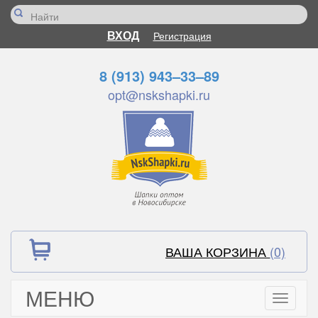
ВХОД
Регистрация
8 (913) 943–33–89
opt@nskshapki.ru
ВАША КОРЗИНА
(0)
МЕНЮ
Toggle
navigati