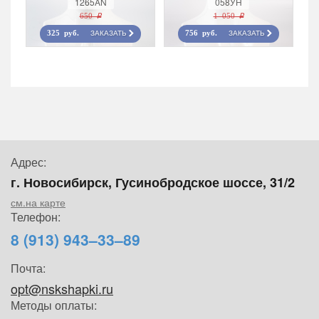
1265AN
058УН
650 r
1 050 r
ЗАКАЗАТЬ
ЗАКАЗАТЬ
325 руб.
756 руб.
Адрес:
г. Новосибирск, Гусинобродское шоссе, 31/2
см.на карте
Телефон:
8 (913) 943–33–89
Почта:
opt@nskshapki.ru
Методы оплаты: