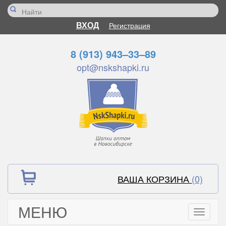
ВХОД
Регистрация
8 (913) 943–33–89
opt@nskshapki.ru
ВАША КОРЗИНА
(0)
МЕНЮ
Toggle
navigati