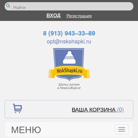
ВХОД
Регистрация
8 (913) 943–33–89
opt@nskshapki.ru
ВАША КОРЗИНА
(0)
МЕНЮ
Toggle
navigati