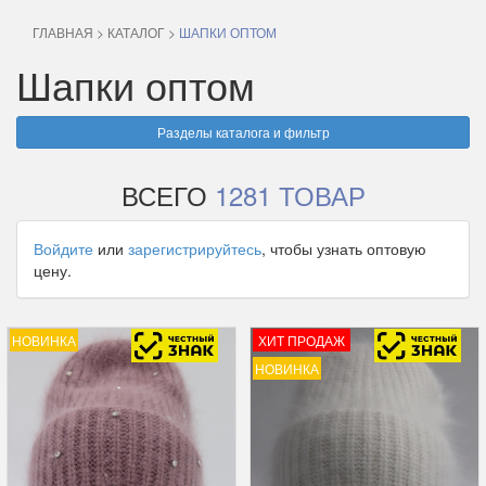
ГЛАВНАЯ
>
КАТАЛОГ
>
ШАПКИ ОПТОМ
Шапки оптом
Разделы каталога и фильтр
ВСЕГО
1281 ТОВАР
Войдите
или
зарегистрируйтесь
, чтобы узнать оптовую
цену.
НОВИНКА
ХИТ ПРОДАЖ
НОВИНКА