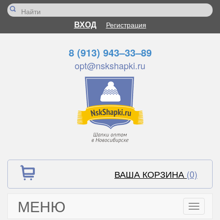
ВХОД
Регистрация
8 (913) 943–33–89
opt@nskshapki.ru
ВАША КОРЗИНА
(0)
МЕНЮ
Toggle
navigati