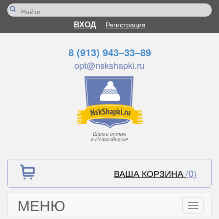
ВХОД
Регистрация
8 (913) 943–33–89
opt@nskshapki.ru
ВАША КОРЗИНА
(0)
МЕНЮ
Toggle
navigati