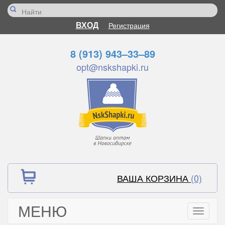
ВХОД
Регистрация
8 (913) 943–33–89
opt@nskshapki.ru
ВАША КОРЗИНА
(0)
МЕНЮ
Toggle
navigati