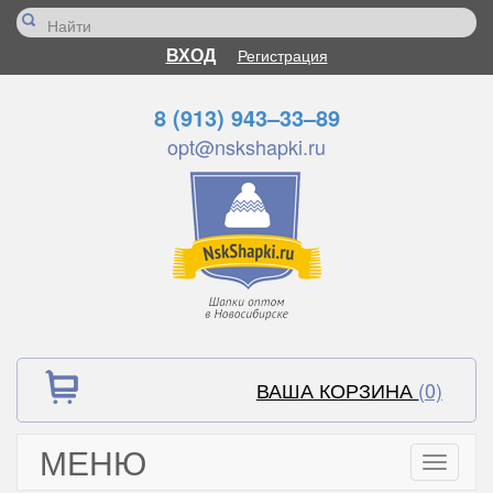
ВХОД
Регистрация
8 (913) 943–33–89
opt@nskshapki.ru
ВАША КОРЗИНА
(0)
МЕНЮ
Toggle
navigati