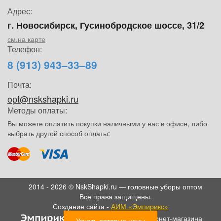
Адрес:
г. Новосибирск, Гусинобродское шоссе, 31/2
см.на карте
Телефон:
8 (913) 943–33–89
Почта:
opt@nskshapki.ru
Методы оплаты:
Вы можете оплатить покупки наличными у нас в офисе, либо
выбрать другой способ оплаты:
2014 - 2026 © NskShapki.ru — головные уборы оптом
Все права защищены.
Создание сайта -
АИМ «Эмпирикс»
- SEO продвижение интернет-магазина
Узнать оптовые цены