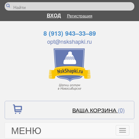
ВХОД
Регистрация
8 (913) 943–33–89
opt@nskshapki.ru
ВАША КОРЗИНА
(0)
МЕНЮ
Toggle
navigati