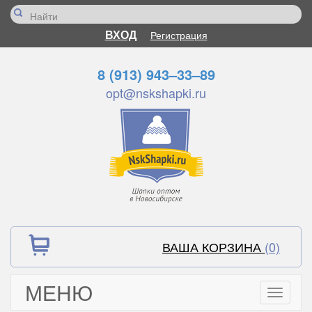
ВХОД
Регистрация
8 (913) 943–33–89
opt@nskshapki.ru
ВАША КОРЗИНА
(0)
МЕНЮ
Toggle
navigati