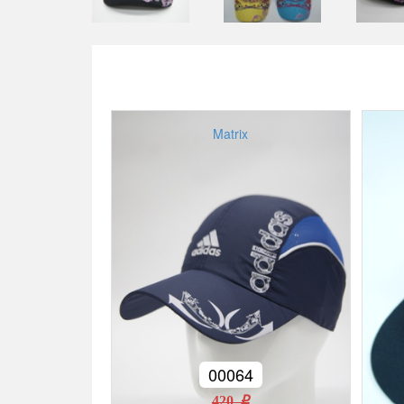
Matrix
00064
420 r