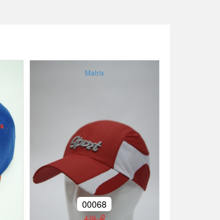
Matrix
00068
420 r