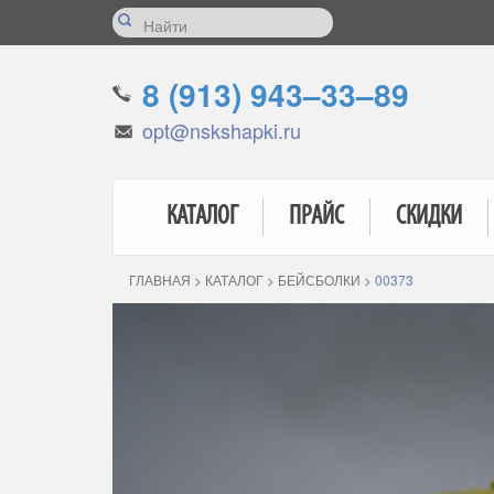
8 (913) 943–33–89
opt@nskshapki.ru
КАТАЛОГ
ПРАЙС
СКИДКИ
ГЛАВНАЯ
>
КАТАЛОГ
>
БЕЙСБОЛКИ
>
00373