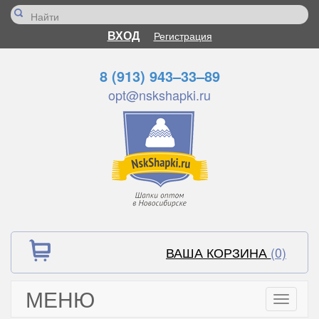
ВХОД
Регистрация
8 (913) 943–33–89
opt@nskshapki.ru
ВАША КОРЗИНА
(0)
МЕНЮ
Toggle
navigati