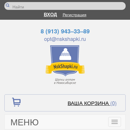
ВХОД
Регистрация
8 (913) 943–33–89
opt@nskshapki.ru
ВАША КОРЗИНА
(0)
МЕНЮ
Toggle
navigati