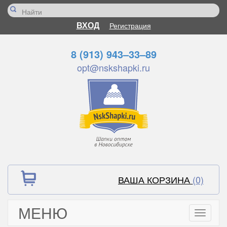
ВХОД
Регистрация
8 (913) 943–33–89
opt@nskshapki.ru
ВАША КОРЗИНА
(0)
МЕНЮ
Toggle
navigati