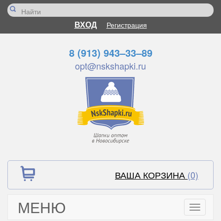
ВХОД
Регистрация
8 (913) 943–33–89
opt@nskshapki.ru
ВАША КОРЗИНА
(0)
МЕНЮ
Toggle
navigati