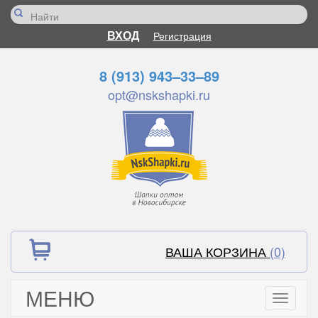
ВХОД
Регистрация
8 (913) 943–33–89
opt@nskshapki.ru
ВАША КОРЗИНА
(0)
МЕНЮ
Toggle
navigati